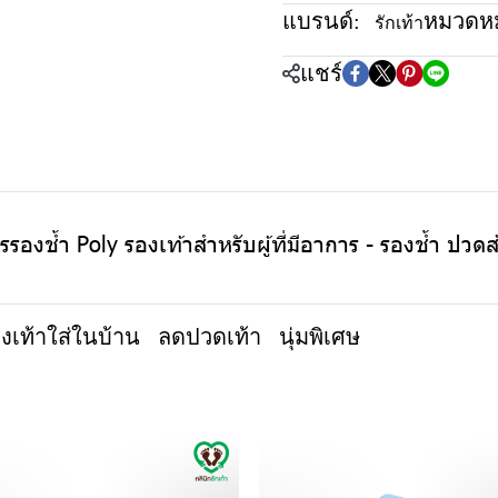
แบรนด์:
หมวดหมู
รักเท้า
แชร์
องช้ำ Poly รองเท้าสำหรับผู้ที่มีอาการ - รองช้ำ ปวดส้น
งเท้าใส่ในบ้าน
ลดปวดเท้า
นุ่มพิเศษ