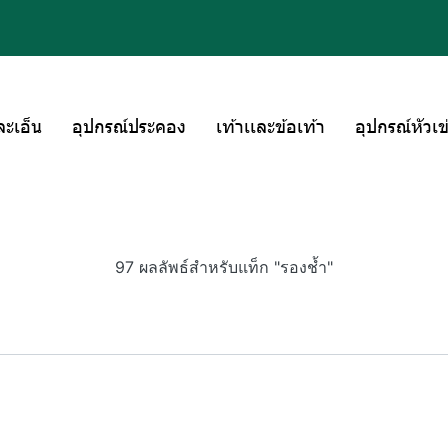
ละเอ็น
อุปกรณ์ประคอง
เท้าเเละข้อเท้า
อุปกรณ์หัวเข
97 ผลลัพธ์สำหรับแท็ก "รองช้ำ"