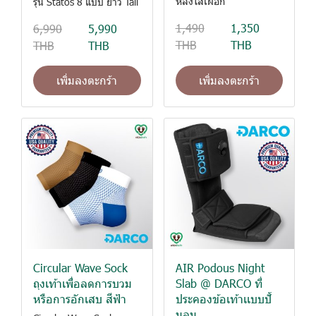
หลังใส่เฝือก
รุ่น Statos 8 แบบ ยาว Tall
1,490
1,350
6,990
5,990
THB
THB
THB
THB
เพิ่มลงตะกร้า
เพิ่มลงตะกร้า
Circular Wave Sock
AIR Podous Night
ถุงเท้าเพื่อลดการบวม
Slab @ DARCO ที่
หรือการอักเสบ สีฟ้า
ประคองข้อเท้าเเบบปั้
มลม