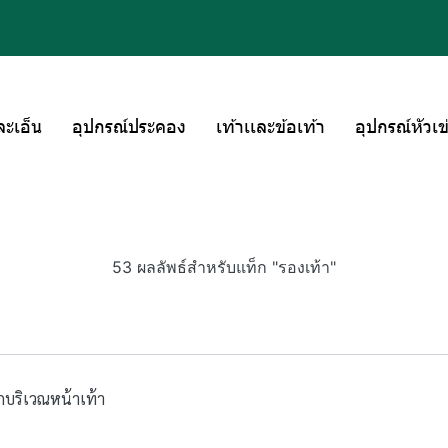
ละเอ็น
อุปกรณ์ประคอง
เท้าเเละข้อเท้า
อุปกรณ์หัวเข
53 ผลลัพธ์สำหรับแท็ก "รองเท้า"
บริเวณหน้าเท้า