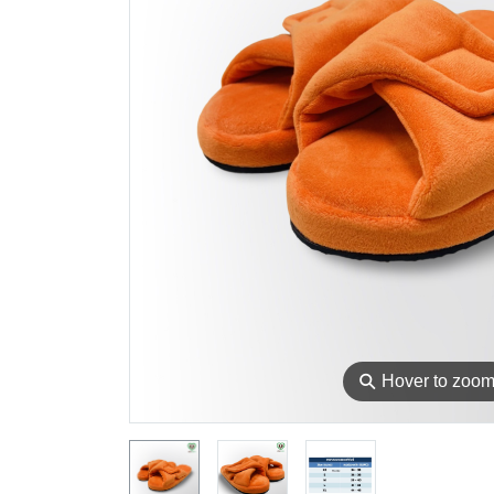
⚲
Hover to zoo