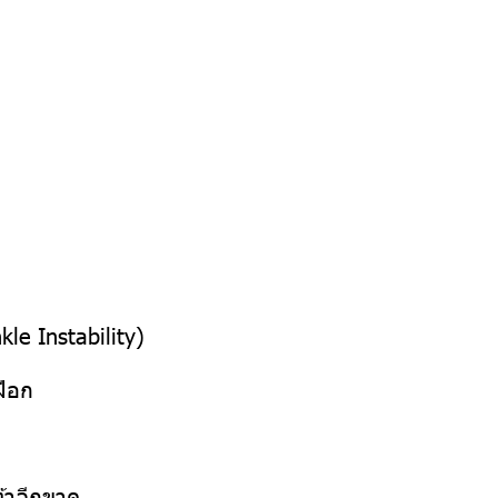
nkle Instability)
ฝือก
ท้าฉีกขาด