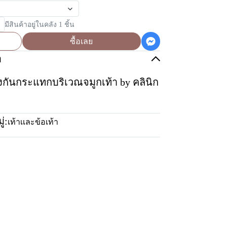
มีสินค้าอยู่ในคลัง 1 ชิ้น
ซื้อเลย
อ
งกันกระแทกบริเวณจมูกเท้า by คลินิก
่:
เท้าเเละข้อเท้า