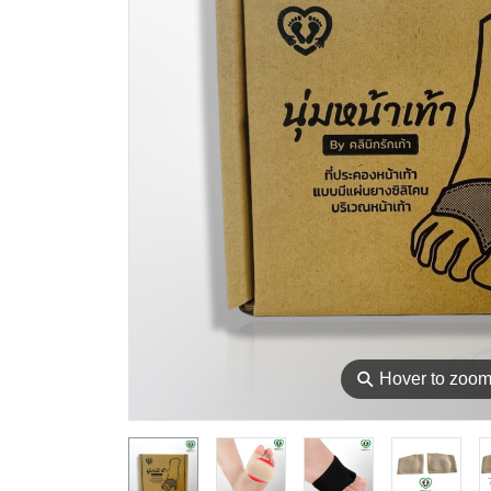
⚲
Hover to zoo